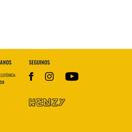
Topper
TANOS
SEGUINOS
ELEFÓNICA:
559