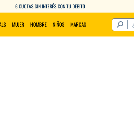
6 CUOTAS SIN INTERÉS CON TU DEBITO
¿Qué estás 
ALS
MUJER
HOMBRE
NIÑOS
MARCAS
Térm
1
.
2
.
3
.
4
.
5
.
6
.
7
.
8
.
9
.