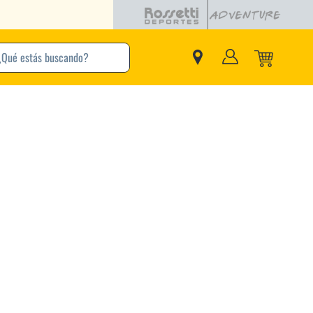
buscando?
inos Más Buscados
Adidas
Nike
Zapatillas
Samba
Converse
Puma
Jordan
New Balance
Zapatillas Adidas