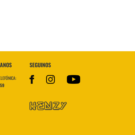
Superstar
TANOS
SEGUINOS
ELEFÓNICA:
559