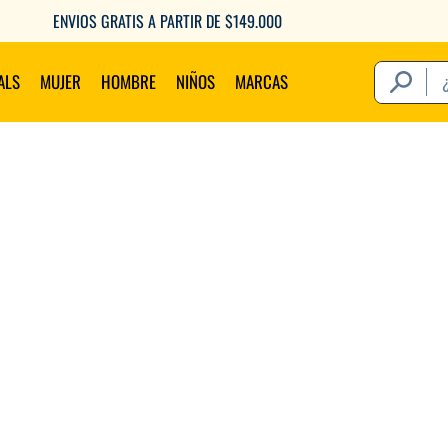
ENVIOS GRATIS A PARTIR DE $149.000
¿Qué estás 
ALS
MUJER
HOMBRE
NIÑOS
MARCAS
Térm
1
.
2
.
3
.
4
.
5
.
6
.
7
.
8
.
9
.