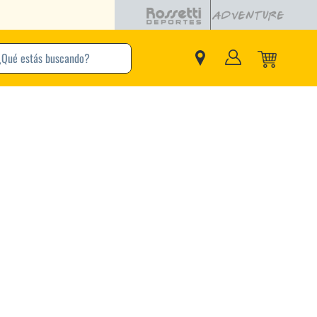
buscando?
inos Más Buscados
Adidas
Nike
Zapatillas
Samba
Converse
Puma
Jordan
New Balance
Zapatillas Adidas