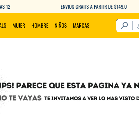
ENVIOS GRATIS A PARTIR DE $149.000
¿Qué estás 
ALS
MUJER
HOMBRE
NIÑOS
MARCAS
Térm
1
.
2
.
3
.
4
.
5
.
6
.
7
.
8
.
9
.