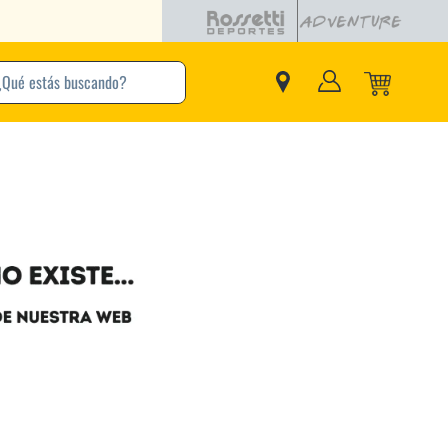
buscando?
inos Más Buscados
Adidas
Nike
Zapatillas
Samba
Converse
Puma
New Balance
Jordan
Zapatillas Adidas