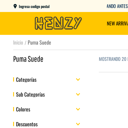
AME DAY EN CBA CAPITAL COMPRANDO ANTES DE LAS 12
Ingresa codigo postal
NEW ARRIV
Puma Suede
Puma Suede
MOSTRANDO
20 
Categorías
Calzado
Sub Categorías
Indumentaria
Zapatillas
Colores
Buzos
Pantalones
Descuentos
Remeras/Musculosas
Azul
Amarillo
Negro
Rojo
Blanco
Rosa
Verde