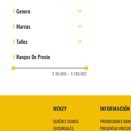
Short
30%
Genero
Gris
Violeta
Marron
Hombre
Marcas
Mujer
niño
Puma
Talles
Unisex
35
36
35.5
36.5
34
37
37.5
Rangos De Precio
38
39
39.5
Mostrar 16 más
$ 36.000
–
$ 180.002
HENZY
INFORMACIÓN
QUIÉNES SOMOS
PROMOCIONES BAN
SUCURSALES
PREGUNTAS FRECUE