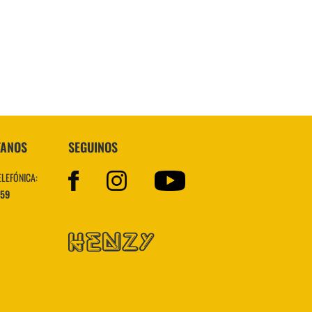
Superstar
TANOS
SEGUINOS
ELEFÓNICA:
559