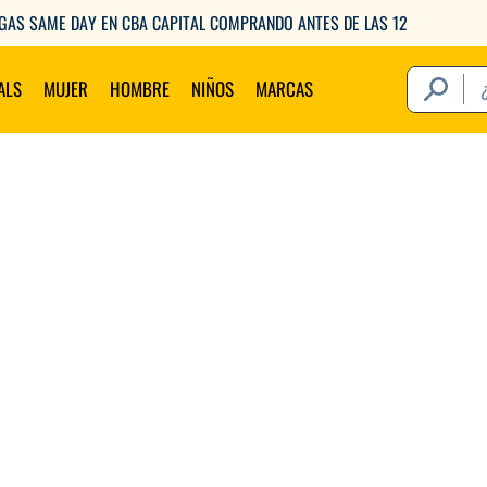
GAS SAME DAY EN CBA CAPITAL COMPRANDO ANTES DE LAS 12
¿Qué estás 
ALS
MUJER
HOMBRE
NIÑOS
MARCAS
Térm
1
.
2
.
3
.
4
.
5
.
6
.
7
.
8
.
9
.