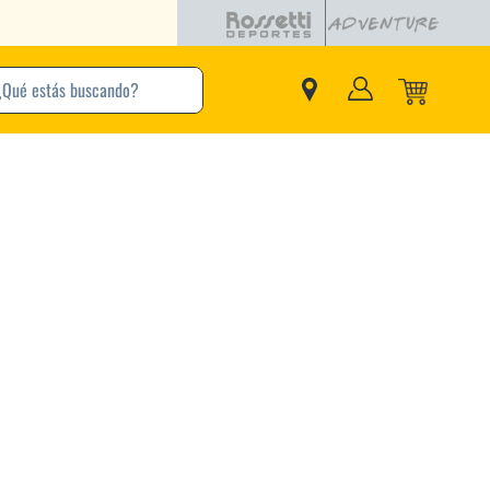
ENVIOS GRATIS A PARTIR DE $149.000
buscando?
inos Más Buscados
Adidas
Nike
Zapatillas
Samba
Converse
Puma
Jordan
New Balance
Zapatillas Adidas