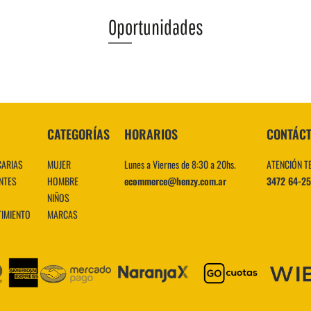
Oportunidades
VER MÁS
CATEGORÍAS
HORARIOS
CONTÁC
CARIAS
MUJER
Lunes a Viernes de 8:30 a 20hs.
ATENCIÓN T
NTES
HOMBRE
ecommerce@henzy.com.ar
3472 64-2
NIÑOS
TIMIENTO
MARCAS