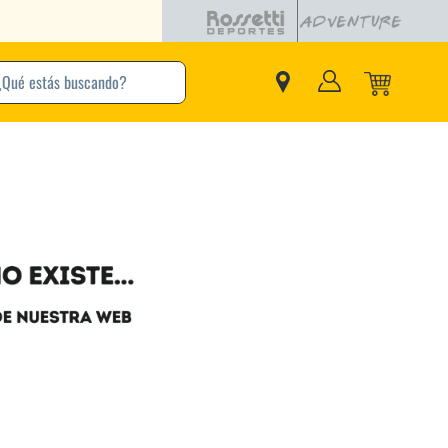
buscando?
inos Más Buscados
Adidas
Nike
Zapatillas
Samba
Converse
Puma
New Balance
Jordan
Zapatillas Adidas