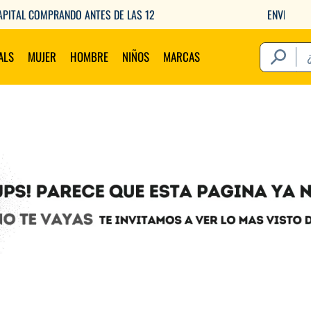
ENVIOS GRATIS A PARTIR DE $149.000
¿Qué estás 
ALS
MUJER
HOMBRE
NIÑOS
MARCAS
Térm
1
.
2
.
3
.
4
.
5
.
6
.
7
.
8
.
9
.